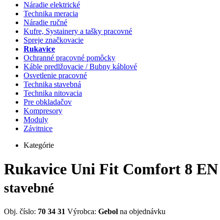
Náradie elektrické
Technika meracia
Náradie ručné
Kufre, Systainery a tašky pracovné
Spreje značkovacie
Rukavice
Ochranné pracovné pomôcky
Káble predlžovacie / Bubny káblové
Osvetlenie pracovné
Technika stavebná
Technika nitovacia
Pre obkladačov
Kompresory
Moduly
Závitnice
Kategórie
Rukavice Uni Fit Comfort 8 EN
stavebné
Obj. číslo:
70 34 31
Výrobca:
Gebol
na objednávku