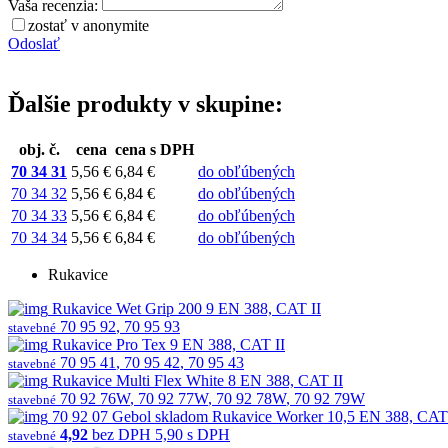
Vaša recenzia:
zostať v anonymite
Odoslať
Ďalšie produkty v skupine:
obj. č.
cena
cena s DPH
70 34 31
5,56 €
6,84 €
do obľúbených
70 34 32
5,56 €
6,84 €
do obľúbených
70 34 33
5,56 €
6,84 €
do obľúbených
70 34 34
5,56 €
6,84 €
do obľúbených
Rukavice
Rukavice Wet Grip 200 9 EN 388, CAT II
70 95 92
,
70 95 93
stavebné
Rukavice Pro Tex 9 EN 388, CAT II
70 95 41
,
70 95 42
,
70 95 43
stavebné
Rukavice Multi Flex White 8 EN 388, CAT II
70 92 76W
,
70 92 77W
,
70 92 78W
,
70 92 79W
stavebné
70 92 07
Gebol
skladom
Rukavice Worker 10,5 EN 388, CAT 
4,92
bez DPH
5,90 s DPH
stavebné