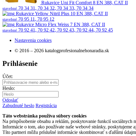
Rukavice Uni Fit Comfort 8 EN 388, CAT II
70 34 31
,
70 34 32
,
70 34 33
,
70 34 34
stavebné
Rukavice Yellow Nitril Plus 10 EN 388, CAT II
70 95 11
,
70 95 12
stavebné
Rukavice Micro Flex Weiss 7 EN 388, CAT II
70 92 41
,
70 92 42
,
70 92 43
,
70 92 44
,
70 92 45
stavebné
Nastavenia cookies
© 2016 – 2026 katalogprofesionalnehonaradia.sk
Prihlásenie
Účet:
Heslo:
Odoslať
Zabudnuté heslo
Registrácia
Táto webstránka používa súbory cookies
Na prispôsobenie obsahu a reklám, poskytovanie funkcií sociálnych 
Informácie o tom, ako používate naše webové stránky, poskytujeme aj 
Títo partneri môžu príslušné informácie skombinovať s ďalšími údajmi, 