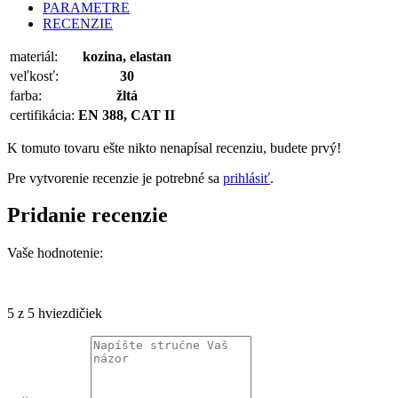
PARAMETRE
RECENZIE
materiál:
kozina, elastan
veľkosť:
30
farba:
žltá
certifikácia:
EN 388, CAT II
K tomuto tovaru ešte nikto nenapísal recenziu, budete prvý!
Pre vytvorenie recenzie je potrebné sa
prihlásiť
.
Pridanie
recenzie
Vaše hodnotenie:
5
z 5 hviezdičiek