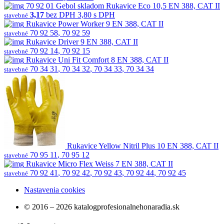
70 92 01
Gebol
skladom
Rukavice Eco 10,5 EN 388, CAT II
3,17
bez DPH
3,80 s DPH
stavebné
Rukavice Power Worker 9 EN 388, CAT II
70 92 58
,
70 92 59
stavebné
Rukavice Driver 9 EN 388, CAT II
70 92 14
,
70 92 15
stavebné
Rukavice Uni Fit Comfort 8 EN 388, CAT II
70 34 31
,
70 34 32
,
70 34 33
,
70 34 34
stavebné
Rukavice Yellow Nitril Plus 10 EN 388, CAT II
70 95 11
,
70 95 12
stavebné
Rukavice Micro Flex Weiss 7 EN 388, CAT II
70 92 41
,
70 92 42
,
70 92 43
,
70 92 44
,
70 92 45
stavebné
Nastavenia cookies
© 2016 – 2026 katalogprofesionalnehonaradia.sk