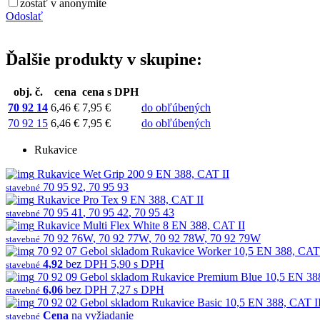
zostať v anonymite
Odoslať
Ďalšie produkty v skupine:
obj. č.
cena
cena s DPH
70 92 14
6,46 €
7,95 €
do obľúbených
70 92 15
6,46 €
7,95 €
do obľúbených
Rukavice
Rukavice Wet Grip 200 9 EN 388, CAT II
70 95 92
,
70 95 93
stavebné
Rukavice Pro Tex 9 EN 388, CAT II
70 95 41
,
70 95 42
,
70 95 43
stavebné
Rukavice Multi Flex White 8 EN 388, CAT II
70 92 76W
,
70 92 77W
,
70 92 78W
,
70 92 79W
stavebné
70 92 07
Gebol
skladom
Rukavice Worker 10,5 EN 388, CAT 
4,92
bez DPH
5,90 s DPH
stavebné
70 92 09
Gebol
skladom
Rukavice Premium Blue 10,5 EN 38
6,06
bez DPH
7,27 s DPH
stavebné
70 92 02
Gebol
skladom
Rukavice Basic 10,5 EN 388, CAT I
Cena
na vyžiadanie
stavebné