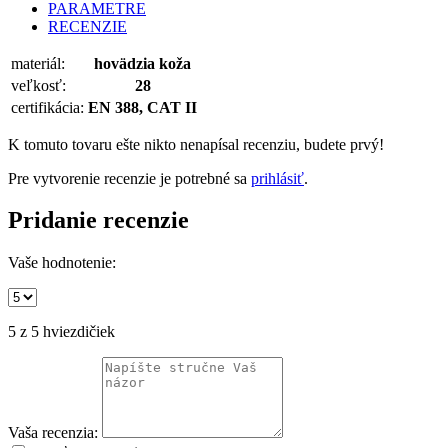
PARAMETRE
RECENZIE
materiál:
hovädzia koža
veľkosť:
28
certifikácia:
EN 388, CAT II
K tomuto tovaru ešte nikto nenapísal recenziu, budete prvý!
Pre vytvorenie recenzie je potrebné sa
prihlásiť
.
Pridanie
recenzie
Vaše hodnotenie:
5
z 5 hviezdičiek
Vaša recenzia: