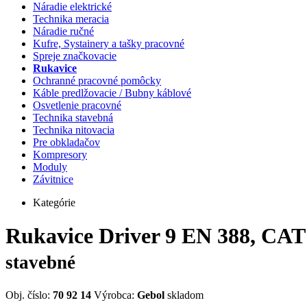
Náradie elektrické
Technika meracia
Náradie ručné
Kufre, Systainery a tašky pracovné
Spreje značkovacie
Rukavice
Ochranné pracovné pomôcky
Káble predlžovacie / Bubny káblové
Osvetlenie pracovné
Technika stavebná
Technika nitovacia
Pre obkladačov
Kompresory
Moduly
Závitnice
Kategórie
Rukavice Driver 9 EN 388, CAT 
stavebné
Obj. číslo:
70 92 14
Výrobca:
Gebol
skladom