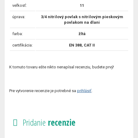
veľkosť:
11
úprava:
3/4 nitrilový povlak s nitrilovým pieskovým
povlakom na dlani
farba:
žltá
certifikácia:
EN 388, CAT II
K tomuto tovaru ešte nikto nenapísal recenziu, budete prvý!
Pre vytvorenie recenzie je potrebné sa
prihlásiť
.
Pridanie
recenzie