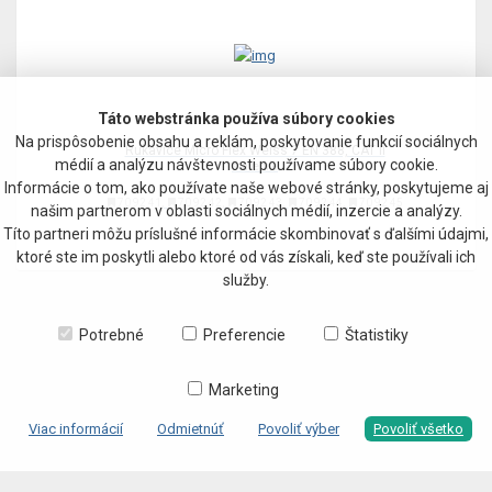
Táto webstránka používa súbory cookies
Na prispôsobenie obsahu a reklám, poskytovanie funkcií sociálnych
Rukavice Micro Flex Weiss 7 EN 388, CAT II
médií a analýzu návštevnosti používame súbory cookie.
stavebné
Informácie o tom, ako používate naše webové stránky, poskytujeme aj
,
,
,
,
70 92 41
70 92 42
70 92 43
70 92 44
70 92 45
našim partnerom v oblasti sociálnych médií, inzercie a analýzy.
Títo partneri môžu príslušné informácie skombinovať s ďalšími údajmi,
ktoré ste im poskytli alebo ktoré od vás získali, keď ste používali ich
služby.
Potrebné
Preferencie
Štatistiky
Marketing
Viac informácií
Odmietnúť
Povoliť výber
Povoliť všetko