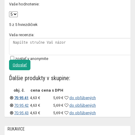
Vaše hodnotenie:
5
z 5 hviezdičiek
Vaša recenzia:
zostať v anonymite
Odoslať
Ďalšie produkty v skupine:
obj. č.
cena
cena s DPH
70 95 41
4,63 €
5,69 €
do obľúbených
70 95 42
4,63 €
5,69 €
do obľúbených
70 95 43
4,63 €
5,69 €
do obľúbených
RUKAVICE