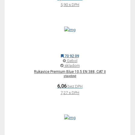
5,90 s DPH
70 92 09
Gebol
skladom
Rukavice Premium Blue 10,5 EN 388, CAT II
stavebné
6,06
bez DPH
7,27 s DPH