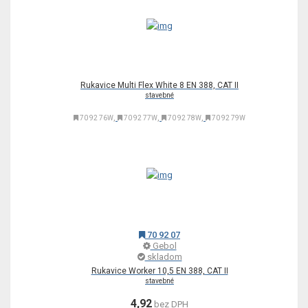
Rukavice Multi Flex White 8 EN 388, CAT II
stavebné
,
,
,
70 92 76W
70 92 77W
70 92 78W
70 92 79W
70 92 07
Gebol
skladom
Rukavice Worker 10,5 EN 388, CAT II
stavebné
4,92
bez DPH