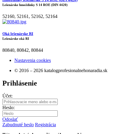
Lešenárske hmoždinky S 14 ROE (DIN 4420)
52160
,
52161
,
52162
,
52164
Oká lešenárske RI
Lešenárske oká RI
80840
,
80842
,
80844
Nastavenia cookies
© 2016 – 2026 katalogprofesionalnehonaradia.sk
Prihlásenie
Účet:
Heslo:
Odoslať
Zabudnuté heslo
Registrácia