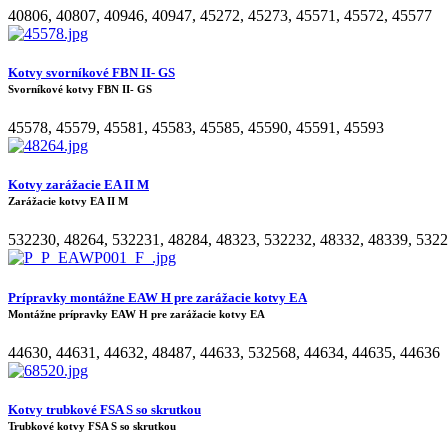
40806
,
40807
,
40946
,
40947
,
45272
,
45273
,
45571
,
45572
,
45577
Kotvy svorníkové FBN II- GS
Svorníkové kotvy FBN II- GS
45578
,
45579
,
45581
,
45583
,
45585
,
45590
,
45591
,
45593
Kotvy zarážacie EA II M
Zarážacie kotvy EA II M
532230
,
48264
,
532231
,
48284
,
48323
,
532232
,
48332
,
48339
,
5322
Prípravky montážne EAW H pre zarážacie kotvy EA
Montážne prípravky EAW H pre zarážacie kotvy EA
44630
,
44631
,
44632
,
48487
,
44633
,
532568
,
44634
,
44635
,
44636
Kotvy trubkové FSA S so skrutkou
Trubkové kotvy FSA S so skrutkou