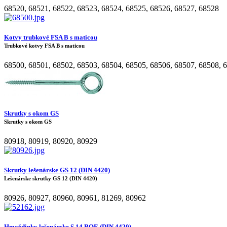
68520
,
68521
,
68522
,
68523
,
68524
,
68525
,
68526
,
68527
,
68528
Kotvy trubkové FSA B s maticou
Trubkové kotvy FSA B s maticou
68500
,
68501
,
68502
,
68503
,
68504
,
68505
,
68506
,
68507
,
68508
,
6
Skrutky s okom GS
Skrutky s okom GS
80918
,
80919
,
80920
,
80929
Skrutky lešenárske GS 12 (DIN 4420)
Lešenárske skrutky GS 12 (DIN 4420)
80926
,
80927
,
80960
,
80961
,
81269
,
80962
Hmoždinky lešenárske S 14 ROE (DIN 4420)