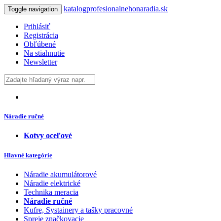
katalogprofesionalnehonaradia.sk
Toggle navigation
Prihlásiť
Registrácia
Obľúbené
Na stiahnutie
Newsletter
Náradie ručné
Kotvy oceľové
Hlavné kategórie
Náradie akumulátorové
Náradie elektrické
Technika meracia
Náradie ručné
Kufre, Systainery a tašky pracovné
Spreje značkovacie