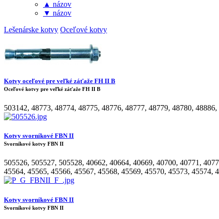
▲ názov
▼ názov
Lešenárske kotvy
Oceľové kotvy
Kotvy oceľové pre veľké záťaže FH II B
Oceľové kotvy pre veľké záťaže FH II B
503142
,
48773
,
48774
,
48775
,
48776
,
48777
,
48779
,
48780
,
48886
,
Kotvy svorníkové FBN II
Svorníkové kotvy FBN II
505526
,
505527
,
505528
,
40662
,
40664
,
40669
,
40700
,
40771
,
4077
45564
,
45565
,
45566
,
45567
,
45568
,
45569
,
45570
,
45573
,
45574
,
4
Kotvy svorníkové FBN II
Svorníkové kotvy FBN II