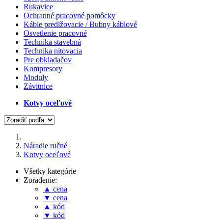
Rukavice
Ochranné pracovné pomôcky
Káble predlžovacie / Bubny káblové
Osvetlenie pracovné
Technika stavebná
Technika nitovacia
Pre obkladačov
Kompresory
Moduly
Závitnice
Kotvy oceľové
Náradie ručné
Kotvy oceľové
Všetky kategórie
Zoradenie:
▲ cena
▼ cena
▲ kód
▼ kód