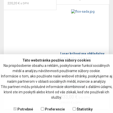
220,20 €
s DPH
Laser krížový pre obkladačov
FLOX 150 x 119 x 122
Táto webstránka používa súbory cookies
Na prispôsobenie obsahu a reklám, poskytovanie funkcií sociálnych
Obj.č.:
71017301
médií a analýzu návštevnosti používame súbory cookie.
Výrobca:
Sola
Informácie o tom, ako používate naše webové stránky, poskytujeme aj
na objednávku
našim partnerom v oblasti sociálnych médií, inzercie a analýzy.
do obľúbených
Títo partneri môžu príslušné informácie skombinovať s ďalšími údajmi,
ktoré ste im poskytli alebo ktoré od vás získali, keď ste používali ich
333,00 €
služby.
bez DPH
399,60 €
s DPH
Potrebné
Preferencie
Štatistiky