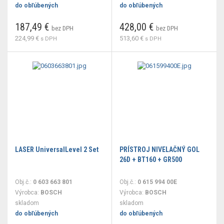
do obľúbených
do obľúbených
187,49 €
428,00 €
bez DPH
bez DPH
224,99 €
513,60 €
s DPH
s DPH
LASER UniversalLevel 2 Set
PRÍSTROJ NIVELAČNÝ GOL
26D + BT160 + GR500
Obj.č.:
0 603 663 801
Obj.č.:
0 615 994 00E
Výrobca:
BOSCH
Výrobca:
BOSCH
skladom
skladom
do obľúbených
do obľúbených