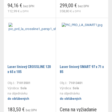
94,16 €
299,00 €
bez DPH
bez DPH
112,99 €
358,80 €
s DPH
s DPH
Laser líniový CROSSLINE 120
Laser líniový SMART 97 x 71 x
x 65 x 105
85
Obj.č.:
71013501
Obj.č.:
71013401
Výrobca:
Sola
Výrobca:
Sola
na objednávku
na objednávku
do obľúbených
do obľúbených
183,50 €
Cena na vyžiadanie
bez DPH